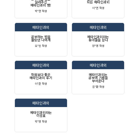
알려주신
되는 메타인과외
메타인과외 쌤!
이*연 학생
박*현 학생
메타인과외
메타인과외
공부하는 법을
메타인과외라는
몰랐던 나에게
동아줄을 잡다
오*빈 학생
양*영 학생
메타인과외
메타인과외
학원보다 좋은
메타인과외는
메타인과외 후기
공부에 기름을
부어준다
이*준 학생
김*환 학생
메타인과외
메타인과외라는
이정표
박*영 학생